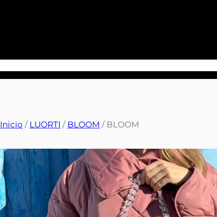
Saltar
al
contenido
Inicio
/
LUORTI
/
BLOOM
/ BLOOM