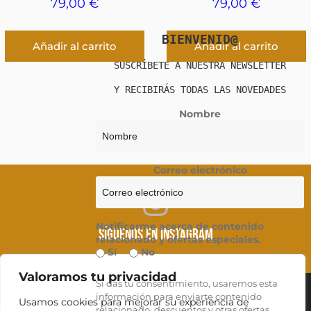
79,00
€
79,00
€
BIENVENID@
Añadir al carrito
Añadir al carrito
SUSCRÍBETE A NUESTRA NEWSLETTER
Y RECIBIRÁS TODAS LAS NOVEDADES
Nombre
Correo electrónico
Instagram
Notificarme acerca de contenido
SÍGUENOS EN INSTAGRAM
relacionado y ofertas especiales.
Sí
No
Valoramos tu privacidad
Si das tu consentimiento, usaremos esta
información para enviarte contenido
Usamos cookies para mejorar su experiencia de
Política de Privacidad
relacionado, descuentos y otras ofertas