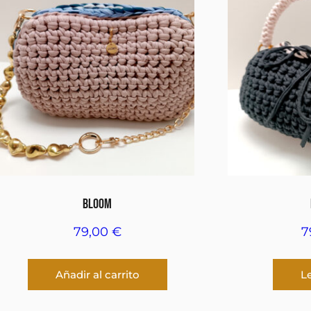
BLOOM
79,00
€
7
Añadir al carrito
L