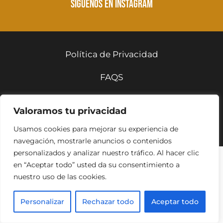
SÍGUENOS EN INSTAGRAM
Política de Privacidad
BIENVENID@
FAQS
SUSCRÍBETE A NUESTRA NEWSLETTER
Política de Cookies
Y RECIBIRÁS TODAS LAS NOVEDADES
Valoramos tu privacidad
Aviso Legal
Nombre
Usamos cookies para mejorar su experiencia de
navegación, mostrarle anuncios o contenidos
personalizados y analizar nuestro tráfico. Al hacer clic
Correo electrónico
en “Aceptar todo” usted da su consentimiento a
nuestro uso de las cookies.
Personalizar
Rechazar todo
Aceptar todo
Notificarme acerca de contenido
relacionado y ofertas especiales.
Sí
No